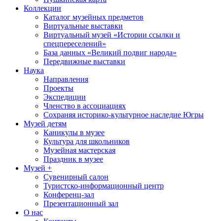
Коллекции
Каталог музейных предметов
Виртуальные выставки
Виртуальный музей «Истории ссылки и
спецпереселений»
База данных «Великий подвиг народа»
Передвижные выставки
Наука
Направления
Проекты
Экспедиции
Членство в ассоциациях
Сохраняя историко-культурное наследие Югры
Музей детям
Каникулы в музее
Культура для школьников
Музейная мастерская
Праздник в музее
Музей +
Сувенирный салон
Туристско-информационный центр
Конференц-зал
Презентационный зал
О нас