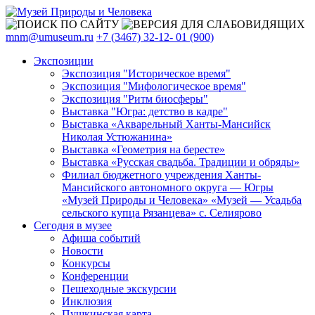
mnm@umuseum.ru
+7 (3467) 32-12- 01 (900)
Экспозиции
Экспозиция "Историческое время"
Экспозиция "Мифологическое время"
Экспозиция "Ритм биосферы"
Выставка "Югра: детство в кадре"
Выставка «Акварельный Ханты-Мансийск
Николая Устюжанина»
Выставка «Геометрия на бересте»
Выставка «Русская свадьба. Традиции и обряды»
Филиал бюджетного учреждения Ханты-
Мансийского автономного округа — Югры
«Музей Природы и Человека» «Музей — Усадьба
сельского купца Рязанцева» с. Селиярово
Сегодня в музее
Афиша событий
Новости
Конкурсы
Конференции
Пешеходные экскурсии
Инклюзия
Пушкинская карта