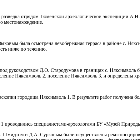
я разведка отрядом Тюменской археологической экспедиции А.Н. 
но местонахождение.
ковым была осмотрена левобережная терраса в районе с. Някси
есть ниже по течению.
д руководством Д.О. Стародумова в границах с. Няксимволь был
ение Няксимволь 2, поселение Няксимволь 3, и определены хроно
копки городища Няксимволь 1. В результате работ получена бол
 1 проводились специалистами-археологами БУ «Музей Природы 
В. Шмидтом и Д.А. Сурковым были осуществлены рекогносциров