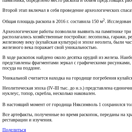
памятника; определено место раскопа и объём предстоящих ра
Второй этап включал в себя проведение археологических спаса
2
Общая площадь раскопа в 2016 г. составила 150 м
. Исследован
Археологические работы позволили выявить на памятнике три 
располагались хозяйственные постройки: лесопилка, гаражи, р
железному веку (кулайская культура) и эпохе неолита, были 
железного века поражает свой уникальностью.
В ходе раскопок найдено около десятка орудий из железа. На
представлены фрагментами зеркал с графическими рисунками,
посуда на поддоне.
Уникальной считается находка на городище погребения кулайск
Неолитическая эпоха (IV-III тыс. до н.э.) представлена едини
нуклеус, топор, скребла, несколько наковален.
В настоящий момент от городища Няксимволь 1 сохранился то
Все артефакты, полученные во время раскопок, переданы на хр
реставрации и изучения.
Поделиться