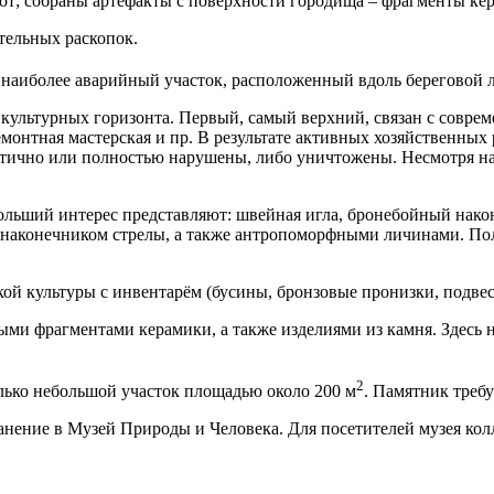
бот; собраны артефакты с поверхности городища – фрагменты ке
тельных раскопок.
 наиболее аварийный участок, расположенный вдоль береговой л
культурных горизонта. Первый, самый верхний, связан с соврем
емонтная мастерская и пр. В результате активных хозяйственных
частично или полностью нарушены, либо уничтожены. Несмотря н
ибольший интерес представляют: швейная игла, бронебойный нак
 наконечником стрелы, а также антропоморфными личинами. Пол
ой культуры с инвентарём (бусины, бронзовые пронизки, подвеск
чными фрагментами керамики, а также изделиями из камня. Здесь
2
лько небольшой участок площадью около 200 м
. Памятник треб
анение в Музей Природы и Человека. Для посетителей музея колл