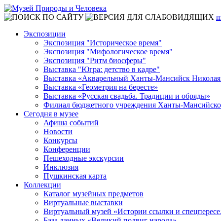
m
Экспозиции
Экспозиция "Историческое время"
Экспозиция "Мифологическое время"
Экспозиция "Ритм биосферы"
Выставка "Югра: детство в кадре"
Выставка «Акварельный Ханты-Мансийск Николая
Выставка «Геометрия на бересте»
Выставка «Русская свадьба. Традиции и обряды»
Филиал бюджетного учреждения Ханты-Мансийского
Сегодня в музее
Афиша событий
Новости
Конкурсы
Конференции
Пешеходные экскурсии
Инклюзия
Пушкинская карта
Коллекции
Каталог музейных предметов
Виртуальные выставки
Виртуальный музей «Истории ссылки и спецперес
База данных «Великий подвиг народа»