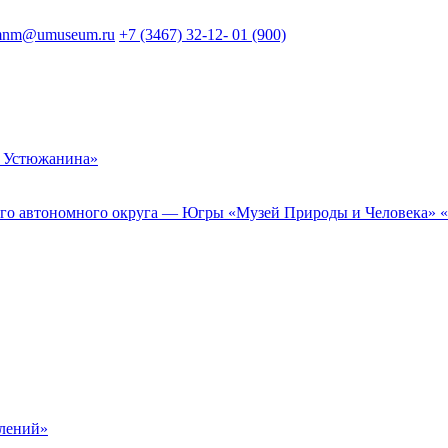
nm@umuseum.ru
+7 (3467) 32-12- 01 (900)
 Устюжанина»
 автономного округа — Югры «Музей Природы и Человека» «Му
елений»