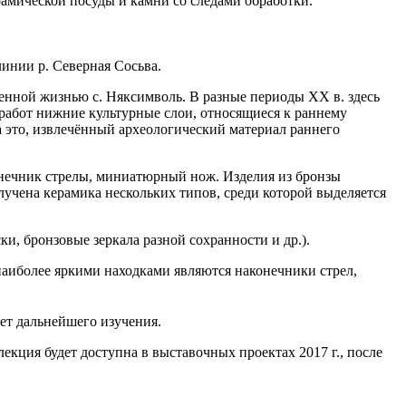
рамической посуды и камни со следами обработки.
инии р. Северная Сосьва.
енной жизнью с. Няксимволь. В разные периоды ХХ в. здесь
 работ нижние культурные слои, относящиеся к раннему
а это, извлечённый археологический материал раннего
онечник стрелы, миниатюрный нож. Изделия из бронзы
учена керамика нескольких типов, среди которой выделяется
и, бронзовые зеркала разной сохранности и др.).
 наиболее яркими находками являются наконечники стрел,
ует дальнейшего изучения.
екция будет доступна в выставочных проектах 2017 г., после