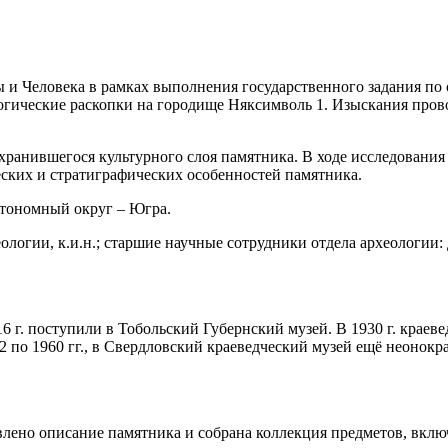
ы и Человека в рамках выполнения государственного задания по
логические раскопки на городище Няксимволь 1. Изыскания пров
хранившегося культурного слоя памятника. В ходе исследования
еских и стратиграфических особенностей памятника.
тономный округ – Югра.
логии, к.и.н.; старшие научные сотрудники отдела археологии:
 г. поступили в Тобольский Губернский музей. В 1930 г. краев
32 по 1960 гг., в Свердловский краеведческий музей ещё неоно
лено описание памятника и собрана коллекция предметов, вклю