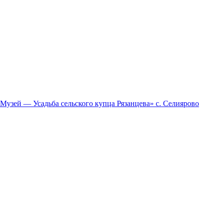
зей — Усадьба сельского купца Рязанцева» с. Селиярово