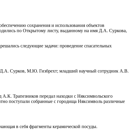
 обеспечению сохранения и использования объектов
одились по Открытому листу, выданному на имя Д.А. Суркова,
 решались следующие задачи: проведение спасательных
 Д.А. Сурков, М.Ю. Гизбрехт; младший научный сотрудник А.В.
ед А.К. Трапезников передал находки с Няксимвольского
кратно поступали собранные с городища Няксимволь различные
чающая в себя фрагменты керамической посуды.