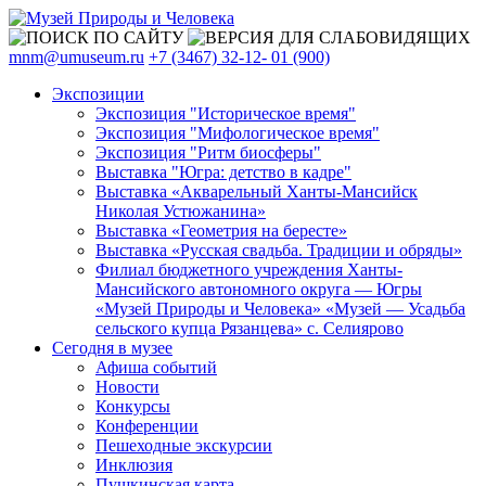
mnm@umuseum.ru
+7 (3467) 32-12- 01 (900)
Экспозиции
Экспозиция "Историческое время"
Экспозиция "Мифологическое время"
Экспозиция "Ритм биосферы"
Выставка "Югра: детство в кадре"
Выставка «Акварельный Ханты-Мансийск
Николая Устюжанина»
Выставка «Геометрия на бересте»
Выставка «Русская свадьба. Традиции и обряды»
Филиал бюджетного учреждения Ханты-
Мансийского автономного округа — Югры
«Музей Природы и Человека» «Музей — Усадьба
сельского купца Рязанцева» с. Селиярово
Сегодня в музее
Афиша событий
Новости
Конкурсы
Конференции
Пешеходные экскурсии
Инклюзия
Пушкинская карта