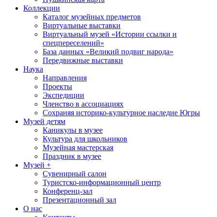
Коллекции
Каталог музейных предметов
Виртуальные выставки
Виртуальный музей «Истории ссылки и
спецпереселений»
База данных «Великий подвиг народа»
Передвижные выставки
Наука
Направления
Проекты
Экспедиции
Членство в ассоциациях
Сохраняя историко-культурное наследие Югры
Музей детям
Каникулы в музее
Культура для школьников
Музейная мастерская
Праздник в музее
Музей +
Сувенирный салон
Туристско-информационный центр
Конференц-зал
Презентационный зал
О нас