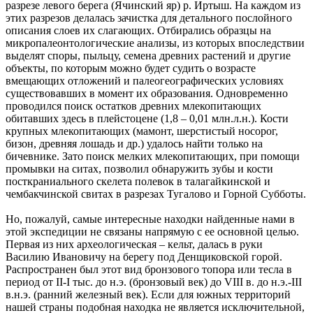
разрезе левого берега (Ячинский яр) р. Иртыш. На каждом из
этих разрезов делалась зачистка для детального послойного
описания слоев их слагающих. Отбирались образцы на
микропалеонтологические анализы, из которых впоследствии
выделят споры, пыльцу, семена древних растений и другие
объекты, по которым можно будет судить о возрасте
вмещающих отложений и палеогеографических условиях
существовавших в момент их образования. Одновременно
проводился поиск остатков древних млекопитающих
обитавших здесь в плейстоцене (1,8 – 0,01 млн.л.н.). Кости
крупных млекопитающих (мамонт, шерстистый носорог,
бизон, древняя лошадь и др.) удалось найти только на
бичевнике. Зато поиск мелких млекопитающих, при помощи
промывки на ситах, позволил обнаружить зубы и кости
посткраниального скелета полевок в талагайкинской и
чембакчинской свитах в разрезах Тугалово и Горной Субботы.
Но, пожалуй, самые интересные находки найденные нами в
этой экспедиции не связаны напрямую с ее основной целью.
Первая из них археологическая – кельт, далась в руки
Василию Ивановичу на берегу под Денщиковской горой.
Распространен был этот вид бронзового топора или тесла в
период от II-I тыс. до н.э. (бронзовый век) до VIII в. до н.э.-III
в.н.э. (ранний железный век). Если для южных территорий
нашей страны подобная находка не является исключительной,