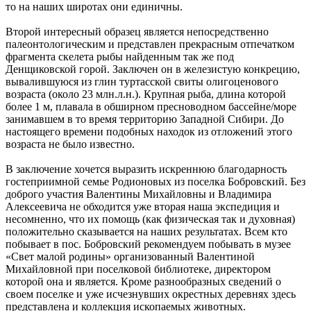
то на наших широтах они единичны.
Второй интересный образец является непосредственно
палеонтологическим и представлен прекрасным отпечатком
фрагмента скелета рыбы найденным так же под
Денщиковской горой. Заключен он в железистую конкрецию,
вывалившуюся из глин туртасской свиты олигоценового
возраста (около 23 млн.л.н.). Крупная рыба, длина которой
более 1 м, плавала в обширном пресноводном бассейне/море
занимавшем в то время территорию Западной Сибири. До
настоящего времени подобных находок из отложений этого
возраста не было известно.
В заключение хочется выразить искреннюю благодарность
гостеприимной семье Родионовых из поселка Бобровский. Без
доброго участия Валентины Михайловны и Владимира
Алексеевича не обходится уже вторая наша экспедиция и
несомненно, что их помощь (как физическая так и духовная)
положительно сказывается на наших результатах. Всем кто
побывает в пос. Бобровский рекомендуем побывать в музее
«Свет малой родины» организованный Валентиной
Михайловной при поселковой библиотеке, директором
которой она и является. Кроме разнообразных сведений о
своем поселке и уже исчезнувших окрестных деревнях здесь
представлена и коллекция ископаемых животных.