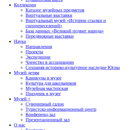
Коллекции
Каталог музейных предметов
Виртуальные выставки
Виртуальный музей «Истории ссылки и
спецпереселений»
База данных «Великий подвиг народа»
Передвижные выставки
Наука
Направления
Проекты
Экспедиции
Членство в ассоциациях
Сохраняя историко-культурное наследие Югры
Музей детям
Каникулы в музее
Культура для школьников
Музейная мастерская
Праздник в музее
Музей +
Сувенирный салон
Туристско-информационный центр
Конференц-зал
Презентационный зал
О нас