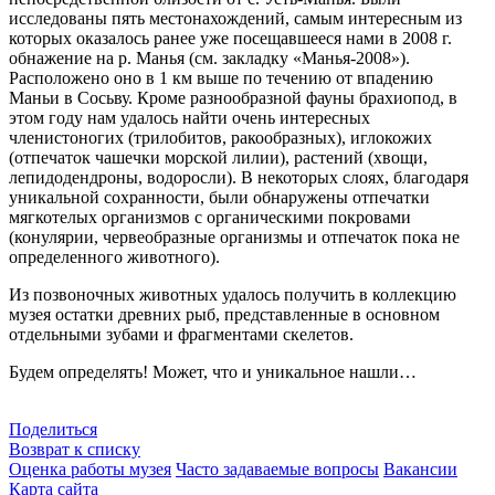
исследованы пять местонахождений, самым интересным из
которых оказалось ранее уже посещавшееся нами в 2008 г.
обнажение на р. Манья (см. закладку «Манья-2008»).
Расположено оно в 1 км выше по течению от впадению
Маньи в Сосьву. Кроме разнообразной фауны брахиопод, в
этом году нам удалось найти очень интересных
членистоногих (трилобитов, ракообразных), иглокожих
(отпечаток чашечки морской лилии), растений (хвощи,
лепидодендроны, водоросли). В некоторых слоях, благодаря
уникальной сохранности, были обнаружены отпечатки
мягкотелых организмов с органическими покровами
(конулярии, червеобразные организмы и отпечаток пока не
определенного животного).
Из позвоночных животных удалось получить в коллекцию
музея остатки древних рыб, представленные в основном
отдельными зубами и фрагментами скелетов.
Будем определять! Может, что и уникальное нашли…
Поделиться
Возврат к списку
Оценка работы музея
Часто задаваемые вопросы
Вакансии
Карта сайта