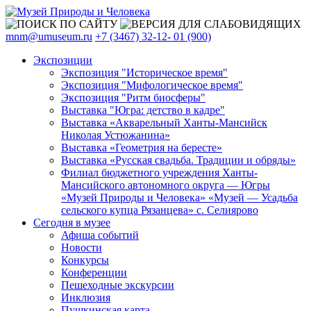
mnm@umuseum.ru
+7 (3467) 32-12- 01 (900)
Экспозиции
Экспозиция "Историческое время"
Экспозиция "Мифологическое время"
Экспозиция "Ритм биосферы"
Выставка "Югра: детство в кадре"
Выставка «Акварельный Ханты-Мансийск
Николая Устюжанина»
Выставка «Геометрия на бересте»
Выставка «Русская свадьба. Традиции и обряды»
Филиал бюджетного учреждения Ханты-
Мансийского автономного округа — Югры
«Музей Природы и Человека» «Музей — Усадьба
сельского купца Рязанцева» с. Селиярово
Сегодня в музее
Афиша событий
Новости
Конкурсы
Конференции
Пешеходные экскурсии
Инклюзия
Пушкинская карта