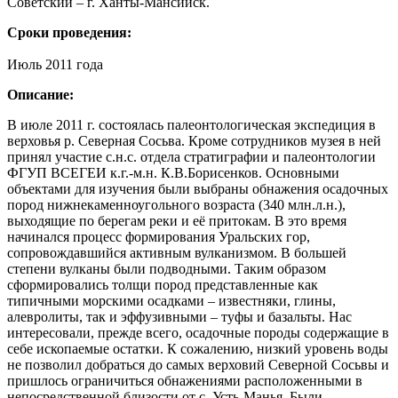
Советский – г. Ханты-Мансийск.
Сроки проведения:
Июль 2011 года
Описание:
В июле 2011 г. состоялась палеонтологическая экспедиция в
верховья р. Северная Сосьва. Кроме сотрудников музея в ней
принял участие с.н.с. отдела стратиграфии и палеонтологии
ФГУП ВСЕГЕИ к.г.-м.н. К.В.Борисенков. Основными
объектами для изучения были выбраны обнажения осадочных
пород нижнекаменноугольного возраста (340 млн.л.н.),
выходящие по берегам реки и её притокам. В это время
начинался процесс формирования Уральских гор,
сопровождавшийся активным вулканизмом. В большей
степени вулканы были подводными. Таким образом
сформировались толщи пород представленные как
типичными морскими осадками – известняки, глины,
алевролиты, так и эффузивными – туфы и базальты. Нас
интересовали, прежде всего, осадочные породы содержащие в
себе ископаемые остатки. К сожалению, низкий уровень воды
не позволил добраться до самых верховий Северной Сосьвы и
пришлось ограничиться обнажениями расположенными в
непосредственной близости от с. Усть-Манья. Были