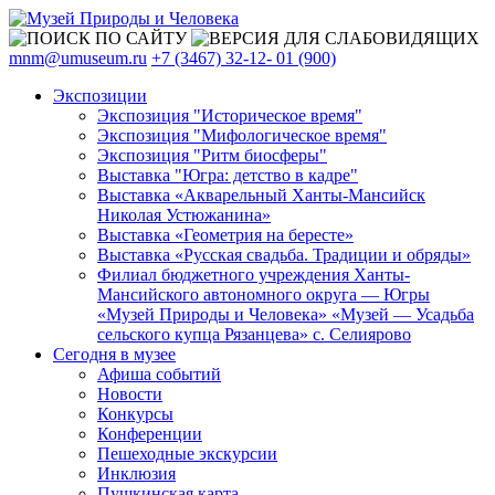
mnm@umuseum.ru
+7 (3467) 32-12- 01 (900)
Экспозиции
Экспозиция "Историческое время"
Экспозиция "Мифологическое время"
Экспозиция "Ритм биосферы"
Выставка "Югра: детство в кадре"
Выставка «Акварельный Ханты-Мансийск
Николая Устюжанина»
Выставка «Геометрия на бересте»
Выставка «Русская свадьба. Традиции и обряды»
Филиал бюджетного учреждения Ханты-
Мансийского автономного округа — Югры
«Музей Природы и Человека» «Музей — Усадьба
сельского купца Рязанцева» с. Селиярово
Сегодня в музее
Афиша событий
Новости
Конкурсы
Конференции
Пешеходные экскурсии
Инклюзия
Пушкинская карта