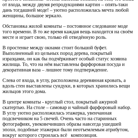
от входа, между двумя репродукциями картин – опять-таки
дань тогдашней моде! – уютно расположилась мечта любой
женщины, большое зеркало.
Обстановка жилой комнаты – постоянное следование моде
того времени. В то же время каждая вещь находится на своём
месте и играет свою, только ей отведённую роль.
В простенке между окнами стоит большой буфет.
Выполненный из цельных пород дерева, покрытый
изразцами, он как бы подчёркивает особый статус хозяина
жилища. То, что на нём выставлены фарфоровая посуда и
декоративная ваза – лишнее тому подтверждение.
Слева от входа, в углу, расположена деревянная кровать, а
вдоль стен выставлены сундуки, в которых хранились вещи
жильцов этого дома.
В центре комнаты - круглый стол, покрытый ажурной
скатертью. На столе – самовар и чайный фарфоровый набор.
В углу уютно расположилась этажерка, увенчанная
подсвечником на 5 свечей. Очень часто на старинных
фотографиях, увековечивших образы навсегда ушедшей
эпохи, подобные этажерки были неотъемлемым атрибутом,
вокруг которого строилась всё композиция.