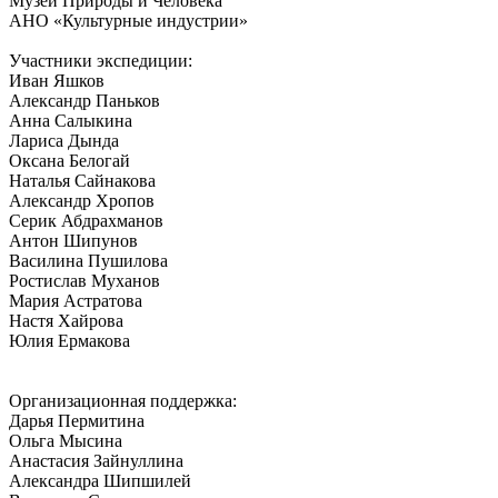
Музей Природы и Человека
АНО «Культурные индустрии»
Участники экспедиции:
Иван Яшков
Александр Паньков
Анна Салыкина
Лариса Дында
Оксана Белогай
Наталья Сайнакова
Александр Хропов
Серик Абдрахманов
Антон Шипунов
Василина Пушилова
Ростислав Муханов
Мария Астратова
Настя Хайрова
Юлия Ермакова
Организационная поддержка:
Дарья Пермитина
Ольга Мысина
Анастасия Зайнуллина
Александра Шипшилей