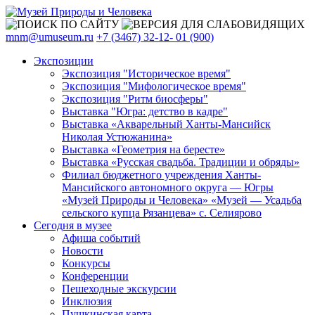
mnm@umuseum.ru
+7 (3467) 32-12- 01 (900)
Экспозиции
Экспозиция "Историческое время"
Экспозиция "Мифологическое время"
Экспозиция "Ритм биосферы"
Выставка "Югра: детство в кадре"
Выставка «Акварельный Ханты-Мансийск
Николая Устюжанина»
Выставка «Геометрия на бересте»
Выставка «Русская свадьба. Традиции и обряды»
Филиал бюджетного учреждения Ханты-
Мансийского автономного округа — Югры
«Музей Природы и Человека» «Музей — Усадьба
сельского купца Рязанцева» с. Селиярово
Сегодня в музее
Афиша событий
Новости
Конкурсы
Конференции
Пешеходные экскурсии
Инклюзия
Пушкинская карта