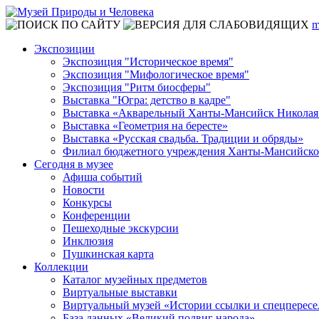
m
Экспозиции
Экспозиция "Историческое время"
Экспозиция "Мифологическое время"
Экспозиция "Ритм биосферы"
Выставка "Югра: детство в кадре"
Выставка «Акварельный Ханты-Мансийск Николая
Выставка «Геометрия на бересте»
Выставка «Русская свадьба. Традиции и обряды»
Филиал бюджетного учреждения Ханты-Мансийского
Сегодня в музее
Афиша событий
Новости
Конкурсы
Конференции
Пешеходные экскурсии
Инклюзия
Пушкинская карта
Коллекции
Каталог музейных предметов
Виртуальные выставки
Виртуальный музей «Истории ссылки и спецперес
База данных «Великий подвиг народа»