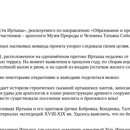
ости Иртыша», реализуемого по направлению «Образование и п
частников – археологи Музея Природы и Человека Татьяна Собо
ых насекомых команда проекта упорно следовала своим целям.
1, расположенное на одноимённом притоке Иртыша недалеко от 
ю террасу. На момент выявления в прошлом году, по сборам ке
сённой валом и рвом, и на одной из впадин (остатков жилого с
уже некоторыми открытиями и выводами поделиться можно:
ждает историзм героических сказаний иртышских хантов, записа
я удача для археологов в плане реконструкции древнего сооруже
месте существовали поселения энеолита и бронзового века!
низовьях Иртыша и его притоков (речки Бобровка, Кондинка, Та
териалах экспедиций XVIII-XIX вв. Удалось выяснить, что по б
впадения Иртыша, где удалось осмотреть известный Усть-Иртышс