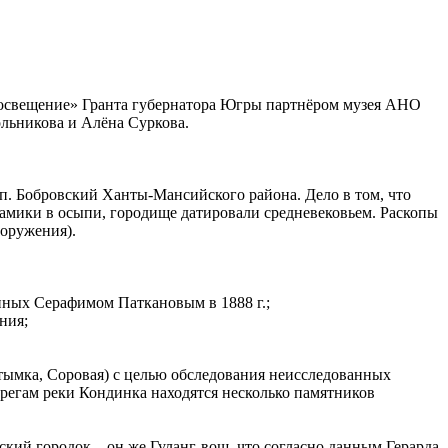
росвещение» Гранта губернатора Югры партнёром музея АНО
льникова и Алёна Суркова.
п. Бобровский Ханты-Мансийского района. Дело в том, что
рамики в осыпи, городище датировали средневековьем. Раскопы
ооружения).
нных Серафимом Паткановым в 1888 г.;
ния;
лтымка, Соровая) с целью обследования неисследованных
ерегам реки Кондинка находятся несколько памятников
кий городок – он же Гуланг-вош, что согласно данным Герарда