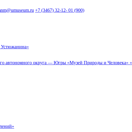
nm@umuseum.ru
+7 (3467) 32-12- 01 (900)
 Устюжанина»
 автономного округа — Югры «Музей Природы и Человека» «Му
елений»