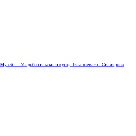
зей — Усадьба сельского купца Рязанцева» с. Селиярово