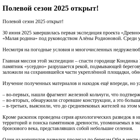
Полевой сезон 2025 открыт!
Полевой сезон 2025 открыт!
30 июня 2025 завершилась первая экспедиция проекта «Древн
«Малая родина» под руководством Алёны Родионовой. Среди у
Несмотря на погодные условия и многочисленных недружелюбн
Главная миссия этой экспедиции – спасти городище Кондинка 
памятник «усердно» разрушается рекой, подмывающей берегову
заложили на сохранившейся части укреплённой площадки, обне
Изучение полученных материалов и находок ещё впереди, но 
– во-первых, нашли фрагмент железной кольчуги, что подтвер
– во-вторых, обнаружили сгоревшие конструкции, а это больша
– в-третьих, выяснили, что до средневековых жителей на этом 
Кроме раскопок проведена серия археологических разведок в 
территорий и поиска памятников древности, упоминаемых в ма
бронзового века, представлявших собой небольшие селения.
Один из маршрутов разведки пролегал по берегам Оби в месте 