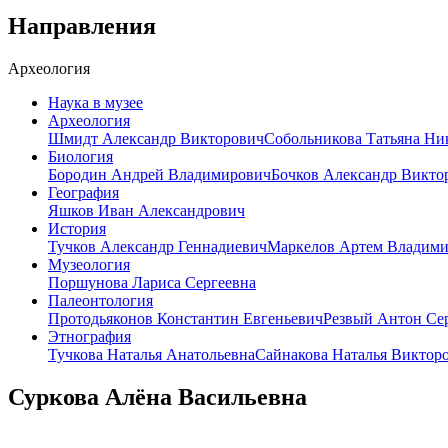
Направления
Археология
Наука в музее
Археология
Шмидт Александр Викторович
Собольникова Татьяна Ни
Биология
Бородин Андрей Владимирович
Бочков Александр Викто
География
Яшков Иван Александрович
История
Тучков Александр Геннадиевич
Маркелов Артем Владим
Музеология
Поршунова Лариса Сергеевна
Палеонтология
Протодьяконов Константин Евгеньевич
Резвый Антон Се
Этнография
Тучкова Наталья Анатольевна
Сайнакова Наталья Виктор
Суркова Алёна Васильевна