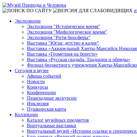
m
Экспозиции
Экспозиция "Историческое время"
Экспозиция "Мифологическое время"
Экспозиция "Ритм биосферы"
Выставка "Югра: детство в кадре"
Выставка «Акварельный Ханты-Мансийск Николая
Выставка «Геометрия на бересте»
Выставка «Русская свадьба. Традиции и обряды»
Филиал бюджетного учреждения Ханты-Мансийского
Сегодня в музее
Афиша событий
Новости
Конкурсы
Конференции
Пешеходные экскурсии
Инклюзия
Пушкинская карта
Коллекции
Каталог музейных предметов
Виртуальные выставки
Виртуальный музей «Истории ссылки и спецперес
База данных «Великий подвиг народа»