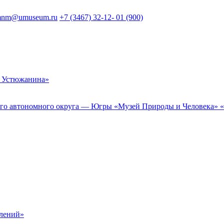
nm@umuseum.ru
+7 (3467) 32-12- 01 (900)
 Устюжанина»
 автономного округа — Югры «Музей Природы и Человека» «Му
елений»