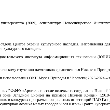
о университета (2009), аспирантуру Новосибирского Инстит
отдела Центра охраны культурного наследия. Направления дея
в культурного наследия.
едовательского института информационных технологий (ЮНИИ
огическому изучению памятников средневековья Нижнего Приир
я и использования ОКН Музея Природы и Человека; 2023-2024 –
анных РФФИ: «Археологические полевые исследования Нижней 
й зоне Западной Сибири на примере Нижней Конды» (2018-2
вших в конкурсах программы социальных инвестиций ПАО Газпро
 «Культурная мозаика малых городов и сёл Югры» Гранта Губерна