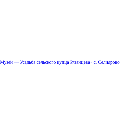
зей — Усадьба сельского купца Рязанцева» с. Селиярово