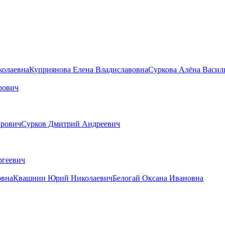
колаевна
Куприянова Елена Владиславовна
Суркова Алёна Васил
рович
ирович
Сурков Дмитрий Андреевич
ргеевич
овна
Квашнин Юрий Николаевич
Белогай Оксана Ивановна